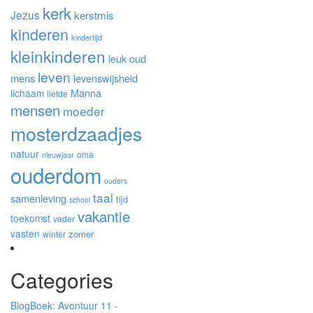
kerk
Jezus
kerstmis
kinderen
kindertijd
kleinkinderen
leuk oud
leven
mens
levenswijsheid
Manna
lichaam
liefde
mensen
moeder
mosterdzaadjes
natuur
oma
nieuwjaar
ouderdom
ouders
taal
samenleving
tijd
school
vakantie
toekomst
vader
vasten
zomer
winter
Categories
Blog
Boek: Avontuur 11 -