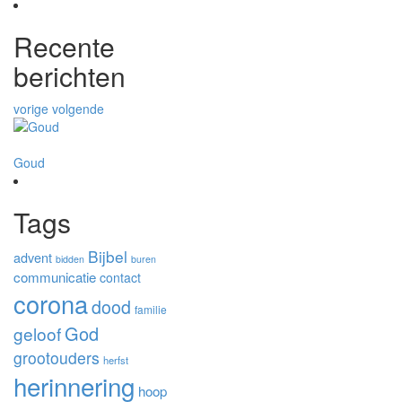
Recente
berichten
vorige
volgende
Goud
De post
Wat je 
Tags
Bijbel
advent
bidden
buren
communicatie
contact
corona
dood
familie
God
geloof
grootouders
herfst
herinnering
hoop