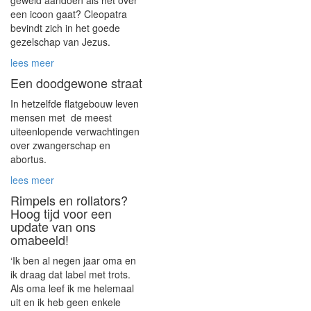
geweld aandoen als het over
een icoon gaat? Cleopatra
bevindt zich in het goede
gezelschap van Jezus.
lees meer
Een doodgewone straat
In hetzelfde flatgebouw leven
mensen met de meest
uiteenlopende verwachtingen
over zwangerschap en
abortus.
lees meer
Rimpels en rollators?
Hoog tijd voor een
update van ons
omabeeld!
‘Ik ben al negen jaar oma en
ik draag dat label met trots.
Als oma leef ik me helemaal
uit en ik heb geen enkele