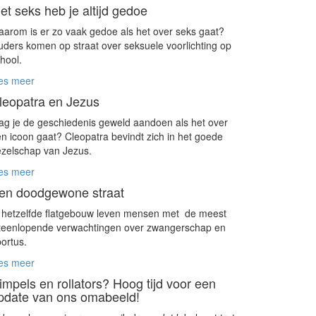
et seks heb je altijd gedoe
arom is er zo vaak gedoe als het over seks gaat?
ders komen op straat over seksuele voorlichting op
hool.
es meer
leopatra en Jezus
g je de geschiedenis geweld aandoen als het over
n icoon gaat? Cleopatra bevindt zich in het goede
zelschap van Jezus.
es meer
en doodgewone straat
 hetzelfde flatgebouw leven mensen met de meest
teenlopende verwachtingen over zwangerschap en
ortus.
es meer
impels en rollators? Hoog tijd voor een
pdate van ons omabeeld!