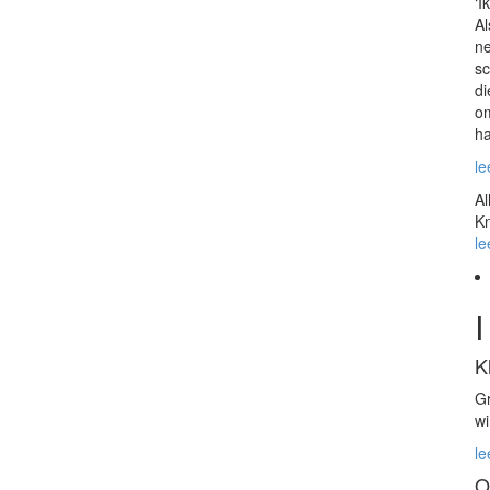
‘I
Al
ne
sc
di
om
ha
le
Al
Kn
le
K
Gr
wi
le
O