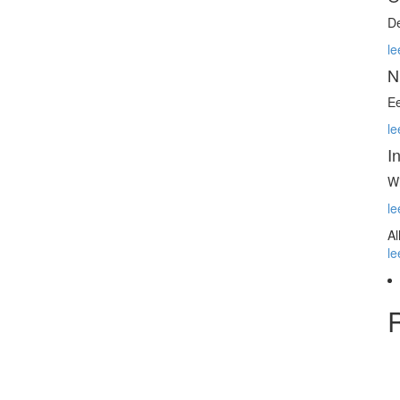
De
le
N
Ee
le
I
Wi
le
Al
le