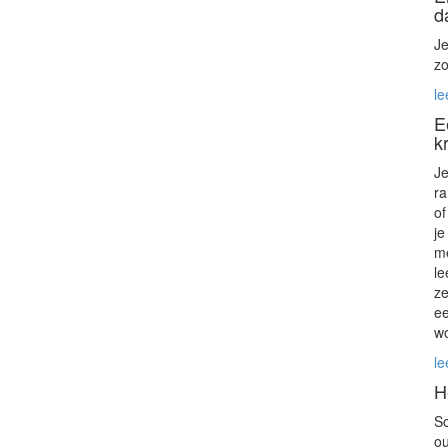
d
Je
zo
le
E
kr
Je
ra
of
je
me
le
ze
ee
wo
le
H
So
ou