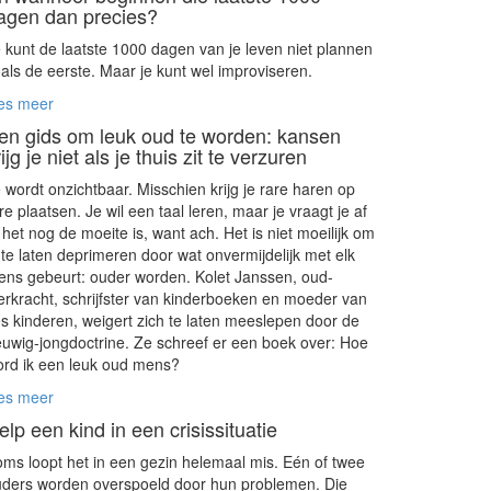
agen dan precies?
 kunt de laatste 1000 dagen van je leven niet plannen
als de eerste. Maar je kunt wel improviseren.
es meer
en gids om leuk oud te worden: kansen
ijg je niet als je thuis zit te verzuren
 wordt onzichtbaar. Misschien krijg je rare haren op
re plaatsen. Je wil een taal leren, maar je vraagt je af
 het nog de moeite is, want ach. Het is niet moeilijk om
 te laten deprimeren door wat onvermijdelijk met elk
ns gebeurt: ouder worden. Kolet Janssen, oud-
erkracht, schrijfster van kinderboeken en moeder van
s kinderen, weigert zich te laten meeslepen door de
uwig-jongdoctrine. Ze schreef er een boek over:
Hoe
rd ik een leuk oud mens?
es meer
elp een kind in een crisissituatie
ms loopt het in een gezin helemaal mis. Eén of twee
ders worden overspoeld door hun problemen. Die