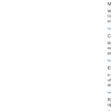
M
Wa
Ou
sc
le
C
Ma
ee
ge
le
E
In
ui
ab
le
R
u