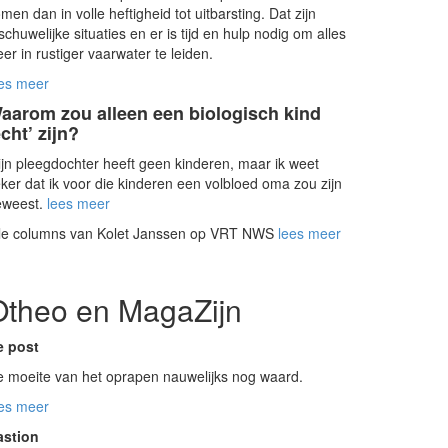
men dan in volle heftigheid tot uitbarsting. Dat zijn
schuwelijke situaties en er is tijd en hulp nodig om alles
er in rustiger vaarwater te leiden.
es meer
aarom zou alleen een biologisch kind
echt’ zijn?
jn pleegdochter heeft geen kinderen, maar ik weet
ker dat ik voor die kinderen een volbloed oma zou zijn
eweest.
lees meer
lle columns van Kolet Janssen op VRT NWS
lees meer
Otheo en MagaZijn
e post
 moeite van het oprapen nauwelijks nog waard.
es meer
astion