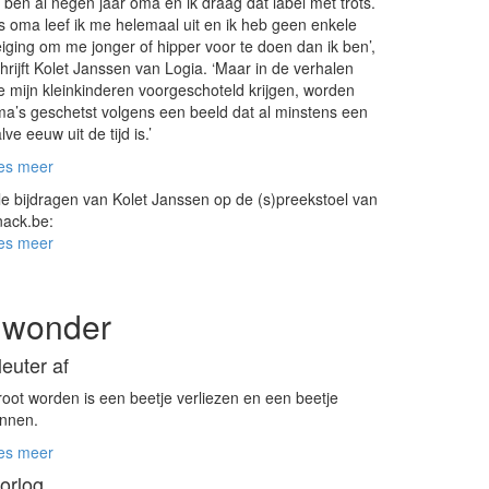
k ben al negen jaar oma en ik draag dat label met trots.
s oma leef ik me helemaal uit en ik heb geen enkele
iging om me jonger of hipper voor te doen dan ik ben’,
hrijft Kolet Janssen van Logia. ‘Maar in de verhalen
e mijn kleinkinderen voorgeschoteld krijgen, worden
a’s geschetst volgens een beeld dat al minstens een
lve eeuw uit de tijd is.’
es meer
le bijdragen van Kolet Janssen op de (s)preekstoel van
ack.be:
es meer
I wonder
leuter af
oot worden is een beetje verliezen en een beetje
nnen.
es meer
orlog