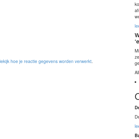
ko
af
we
le
W
‘
Mi
ze
ekijk hoe je reactie gegevens worden verwerkt
.
g
A
D
De
le
B