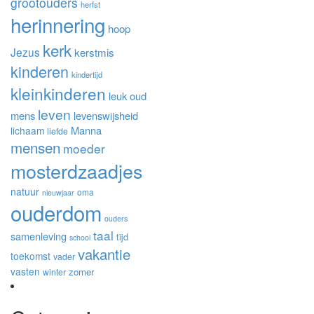
grootouders
herfst
herinnering
hoop
kerk
Jezus
kerstmis
kinderen
kindertijd
kleinkinderen
leuk oud
leven
mens
levenswijsheid
Manna
lichaam
liefde
mensen
moeder
mosterdzaadjes
natuur
oma
nieuwjaar
ouderdom
ouders
taal
samenleving
tijd
school
vakantie
toekomst
vader
vasten
zomer
winter