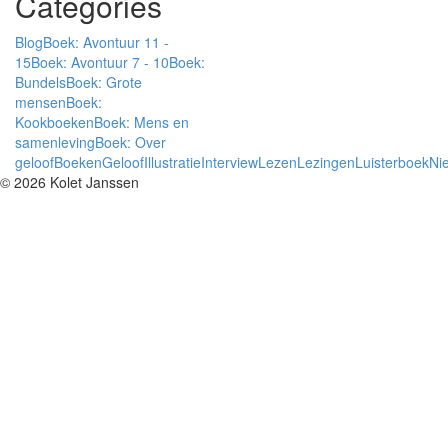
Categories
Blog
Boek: Avontuur 11 -
15
Boek: Avontuur 7 - 10
Boek:
Bundels
Boek: Grote
mensen
Boek:
Kookboeken
Boek: Mens en
samenleving
Boek: Over
geloof
Boeken
Geloof
Illustratie
Interview
Lezen
Lezingen
Luisterboek
Ni
© 2026 Kolet Janssen