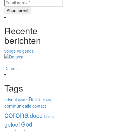
Recente
berichten
vorige
volgende
De post
Wat je leert op groepsreis
Planne
Tags
Bijbel
advent
bidden
buren
communicatie
contact
corona
dood
familie
God
geloof