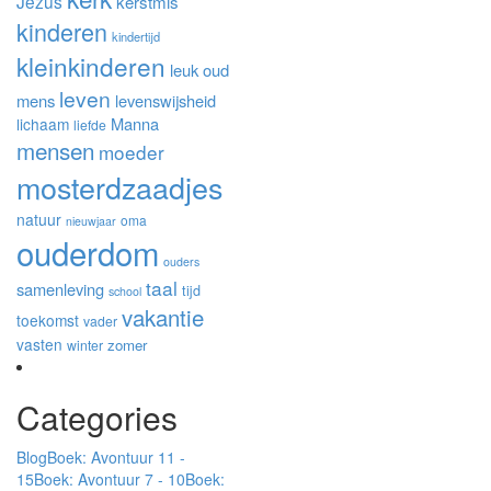
Jezus
kerstmis
kinderen
kindertijd
kleinkinderen
leuk oud
leven
mens
levenswijsheid
Manna
lichaam
liefde
mensen
moeder
mosterdzaadjes
natuur
oma
nieuwjaar
ouderdom
ouders
taal
samenleving
tijd
school
vakantie
toekomst
vader
vasten
zomer
winter
Categories
Blog
Boek: Avontuur 11 -
15
Boek: Avontuur 7 - 10
Boek: