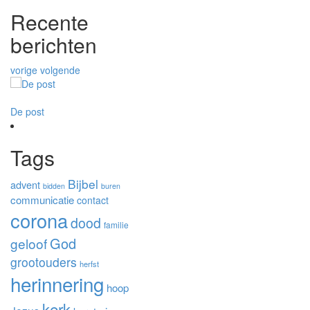
Recente
berichten
vorige
volgende
De post
Wat je leert op groepsreis
Planne
Tags
Bijbel
advent
bidden
buren
communicatie
contact
corona
dood
familie
God
geloof
grootouders
herfst
herinnering
hoop
kerk