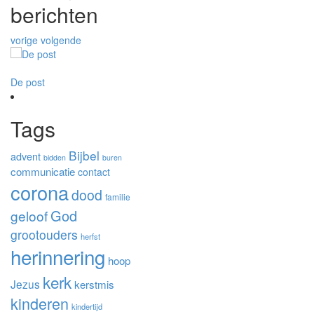
berichten
vorige
volgende
De post
Wat je leert op groepsreis
Planne
Tags
Bijbel
advent
bidden
buren
communicatie
contact
corona
dood
familie
God
geloof
grootouders
herfst
herinnering
hoop
kerk
Jezus
kerstmis
kinderen
kindertijd