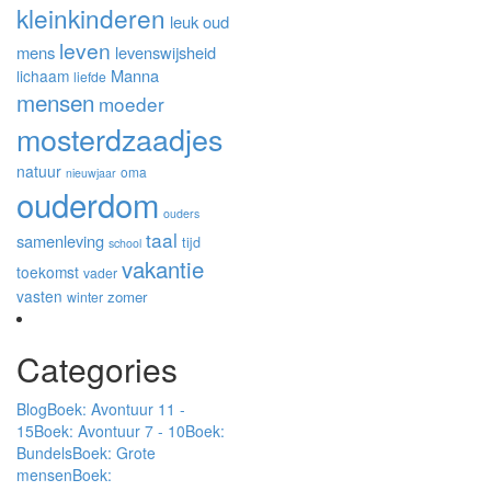
kleinkinderen
leuk oud
leven
mens
levenswijsheid
Manna
lichaam
liefde
mensen
moeder
mosterdzaadjes
natuur
oma
nieuwjaar
ouderdom
ouders
taal
samenleving
tijd
school
vakantie
toekomst
vader
vasten
zomer
winter
Categories
Blog
Boek: Avontuur 11 -
15
Boek: Avontuur 7 - 10
Boek:
Bundels
Boek: Grote
mensen
Boek: