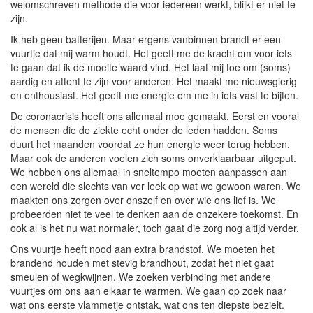
welomschreven methode die voor iedereen werkt, blijkt er niet te
zijn.
Ik heb geen batterijen. Maar ergens vanbinnen brandt er een
vuurtje dat mij warm houdt. Het geeft me de kracht om voor iets
te gaan dat ik de moeite waard vind. Het laat mij toe om (soms)
aardig en attent te zijn voor anderen. Het maakt me nieuwsgierig
en enthousiast. Het geeft me energie om me in iets vast te bijten.
De coronacrisis heeft ons allemaal moe gemaakt. Eerst en vooral
de mensen die de ziekte echt onder de leden hadden. Soms
duurt het maanden voordat ze hun energie weer terug hebben.
Maar ook de anderen voelen zich soms onverklaarbaar uitgeput.
We hebben ons allemaal in sneltempo moeten aanpassen aan
een wereld die slechts van ver leek op wat we gewoon waren. We
maakten ons zorgen over onszelf en over wie ons lief is. We
probeerden niet te veel te denken aan de onzekere toekomst. En
ook al is het nu wat normaler, toch gaat die zorg nog altijd verder.
Ons vuurtje heeft nood aan extra brandstof. We moeten het
brandend houden met stevig brandhout, zodat het niet gaat
smeulen of wegkwijnen. We zoeken verbinding met andere
vuurtjes om ons aan elkaar te warmen. We gaan op zoek naar
wat ons eerste vlammetje ontstak, wat ons ten diepste bezielt.